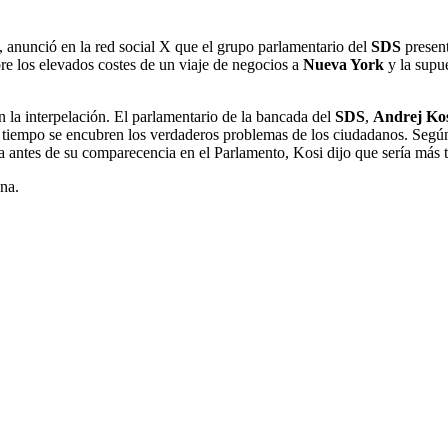
, anunció en la red social X que el grupo parlamentario del
SDS
present
bre los elevados costes de un viaje de negocios a
Nueva York
y la supue
 la interpelación. El parlamentario de la bancada del
SDS
,
Andrej Kos
mo tiempo se encubren los verdaderos problemas de los ciudadanos. Segú
ta antes de su comparecencia en el Parlamento, Kosi dijo que sería más t
na.