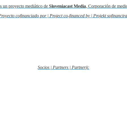
s un proyecto mediático de
Sloveniacast Media
, Corporación de medi
Proyecto cofinanciado por | Project co-financed by | Projekt sofinancira
Socios | Partners | Partnerji: