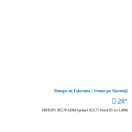
Tiempo en Eslovenia | Vreme po Sloveniji
28°
SBITOP
1.385,78
ADRIAprime
1.823,77
Petrol 95 oct.
1,486€