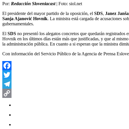
Por:
Redacción Sloveniacast
| Foto: siol.net
El presidente del mayor partido de la oposición, el
SDS
,
Janez Janša
Sanja Ajanović Hovnik
. La ministra está cargada de acusaciones so
gubernamentales.
El
SDS
no presentó los alegatos concretos que quedarán registrados en
Hovnik en los últimos días están más que justificadas, y que al mis
la administración pública. En cuanto a si esperan que la ministra dimi
Con información del Servicio Público de la Agencia de Prensa Eslove
Facebook
Twitter
Telegram
Copy
Link