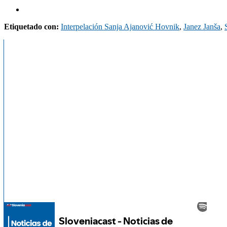
Etiquetado con:
Interpelación Sanja Ajanović Hovnik
,
Janez Janša
,