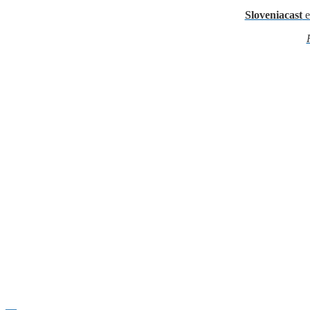
Sloveniacast
e
—