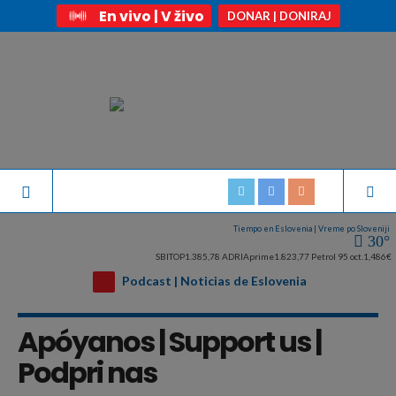
En vivo | V živo
DONAR | DONIRAJ
Tiempo en Eslovenia | Vreme po Sloveniji
30°
SBITOP
1.385,78
ADRIAprime
1.823,77
Petrol 95 oct.
1,486€
Podcast | Noticias de Eslovenia
Apóyanos | Support us |
Podpri nas