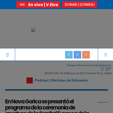
En vivo | V živo
DONAR | DONIRAJ
Tiempo en Eslovenia | Vreme po Sloveniji
32°
SBITOP
1.385,78
ADRIAprime
1.823,77
Petrol 95 oct.
1,486€
Podcast | Noticias de Eslovenia
Archivo mensual:
enero 2025
En Nova Gorica se presentó el
programa de la ceremonia de