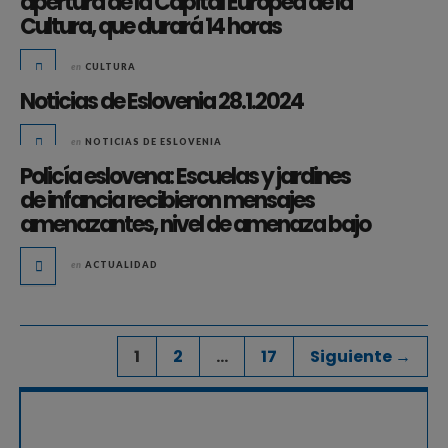
apertura de la Capital Europea de la
Cultura, que durará 14 horas
en
CULTURA
Noticias de Eslovenia 28.1.2024
en
NOTICIAS DE ESLOVENIA
Policía eslovena: Escuelas y jardines
de infancia recibieron mensajes
amenazantes, nivel de amenaza bajo
en
ACTUALIDAD
1
2
…
17
Siguiente →