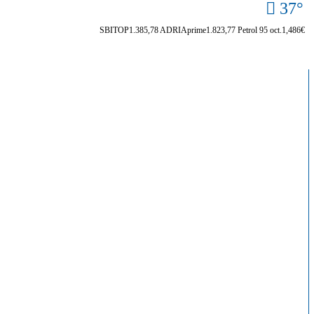
37°
SBITOP
1.385,78
ADRIAprime
1.823,77
Petrol 95 oct.
1,486€