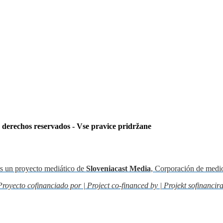
s derechos reservados - Vse pravice pridržane
s un proyecto mediático de
Sloveniacast Media
, Corporación de medi
Proyecto cofinanciado por | Project co-financed by | Projekt sofinancira