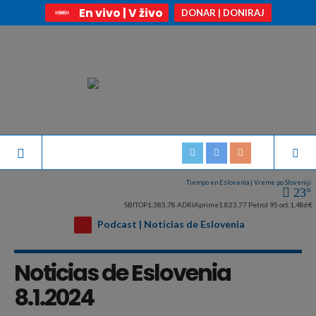
En vivo | V živo
DONAR | DONIRAJ
Tiempo en Eslovenia | Vreme po Sloveniji
23°
SBITOP
1.385,78
ADRIAprime
1.823,77
Petrol 95 oct.
1,486€
Podcast | Noticias de Eslovenia
Noticias de Eslovenia
8.1.2024