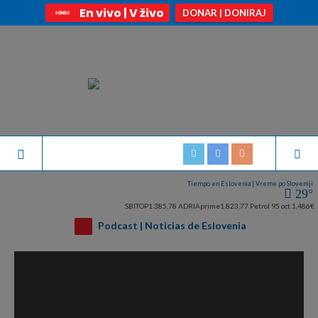
En vivo | V živo
DONAR | DONIRAJ
Tiempo en Eslovenia | Vreme po Sloveniji
29°
SBITOP
1.385,78
ADRIAprime
1.823,77
Petrol 95 oct.
1,486€
Podcast | Noticias de Eslovenia