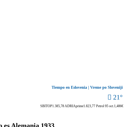
Tiempo en Eslovenia | Vreme po Sloveniji
21°
SBITOP
1.385,78
ADRIAprime
1.823,77
Petrol 95 oct.
1,486€
o es Alemania 1933