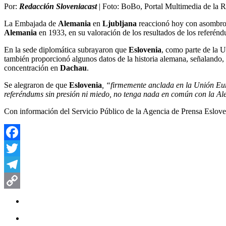
Por:
Redacción Sloveniacast
| Foto: BoBo, Portal Multimedia de la R
La Embajada de
Alemania
en
Ljubljana
reaccionó hoy con asombro a
Alemania
en 1933, en su valoración de los resultados de los referén
En la sede diplomática subrayaron que
Eslovenia
, como parte de la 
también proporcionó algunos datos de la historia alemana, señalando, 
concentración en
Dachau
.
Se alegraron de que
Eslovenia
, “firmemente anclada en la Unión Euro
referéndums sin presión ni miedo, no tenga nada en común con la A
Con información del Servicio Público de la Agencia de Prensa Eslove
Facebook
Twitter
Telegram
Copy
Link