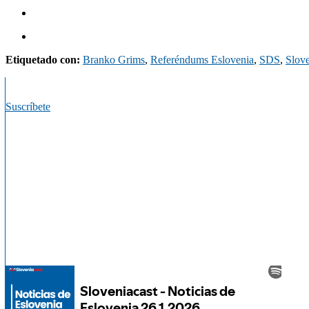
Etiquetado con:
Branko Grims
,
Referéndums Eslovenia
,
SDS
,
Slove
Suscríbete