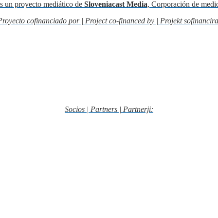
s un proyecto mediático de
Sloveniacast Media
, Corporación de medi
Proyecto cofinanciado por | Project co-financed by | Projekt sofinancira
Socios | Partners | Partnerji: