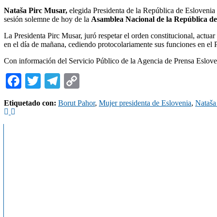
Nataša Pirc Musar,
elegida Presidenta de la República de Eslovenia 
sesión solemne de hoy de la
Asamblea Nacional de la República de
La Presidenta Pirc Musar, juró respetar el orden constitucional, actuar
en el día de mañana, cediendo protocolariamente sus funciones en el 
Con información del Servicio Público de la Agencia de Prensa Eslove
Facebook
Twitter
Telegram
Copy
Link
Etiquetado con:
Borut Pahor
,
Mujer presidenta de Eslovenia
,
Nataša