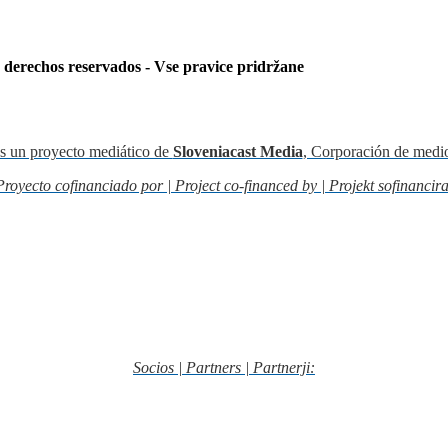
s derechos reservados - Vse pravice pridržane
s un proyecto mediático de
Sloveniacast Media
, Corporación de medi
Proyecto cofinanciado por | Project co-financed by | Projekt sofinancira
Socios | Partners | Partnerji: