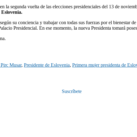
en la segunda vuelta de las elecciones presidenciales del 13 de noviem
 Eslovenia.
 según su conciencia y trabajar con todas sus fuerzas por el bienestar d
Palacio Presidencial. En ese momento, la nueva Presidenta tomará pose
na.
 Pirc Musar
,
Presidente de Eslovenia
,
Primera mujer presidenta de Eslo
Suscríbete