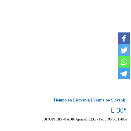
Tiempo en Eslovenia | Vreme po Sloveniji
30°
SBITOP
1.385,78
ADRIAprime
1.823,77
Petrol 95 oct.
1,486€