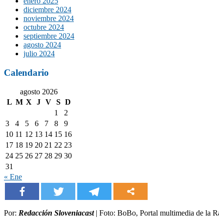
enero 2025
diciembre 2024
noviembre 2024
octubre 2024
septiembre 2024
agosto 2024
julio 2024
Calendario
agosto 2026
L
M
X
J
V
S
D
1
2
3
4
5
6
7
8
9
10
11
12
13
14
15
16
17
18
19
20
21
22
23
24
25
26
27
28
29
30
31
« Ene
Por:
Redacción Sloveniacast
| Foto: BoBo, Portal multimedia de la R