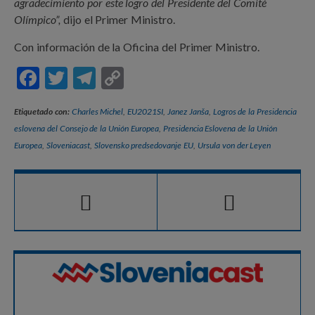
agradecimiento por este logro del Presidente del Comité
Olímpico”,
dijo el Primer Ministro.
Con información de la Oficina del Primer Ministro.
F
T
T
C
ac
w
el
o
Etiquetado con:
Charles Michel
,
EU2021SI
,
Janez Janša
,
Logros de la Presidencia
e
itt
e
p
eslovena del Consejo de la Unión Europea
,
Presidencia Eslovena de la Unión
b
er
gr
y
Europea
,
Sloveniacast
,
Slovensko predsedovanje EU
,
Ursula von der Leyen
o
a
Li
o
m
n
k
k