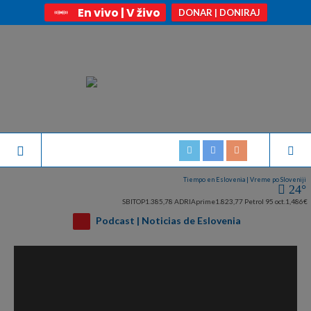
En vivo | V živo
DONAR | DONIRAJ
Tiempo en Eslovenia | Vreme po Sloveniji
24°
SBITOP
1.385,78
ADRIAprime
1.823,77
Petrol 95 oct.
1,486€
Podcast | Noticias de Eslovenia