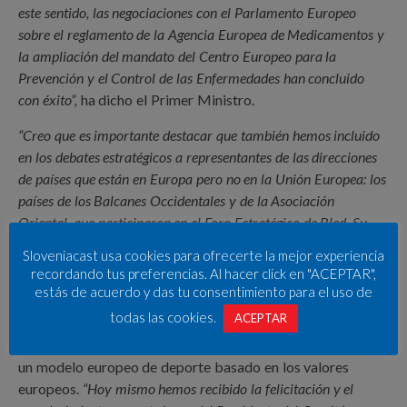
este sentido, las negociaciones con el Parlamento Europeo
sobre el reglamento de la Agencia Europea de Medicamentos y
la ampliación del mandato del Centro Europeo para la
Prevención y el Control de las Enfermedades han concluido
con éxito”,
ha dicho el Primer Ministro.
“Creo que es importante destacar que también hemos incluido
en los debates estratégicos a representantes de las direcciones
de países que están en Europa pero no en la Unión Europea: los
países de los Balcanes Occidentales y de la Asociación
Oriental, que participaron en el Foro Estratégico de Bled. Su
contribución al debate fue importante”,
agregó Janša.
Sloveniacast usa cookies para ofrecerte la mejor experiencia
recordando tus preferencias. Al hacer click en "ACEPTAR",
En relación con el Estado de Derecho y el modo de vida
estás de acuerdo y das tu consentimiento para el uso de
europeo, se celebró el segundo diálogo anual sobre el
todas las cookies.
ACEPTAR
estado del Estado de Derecho en cinco Estados miembros
y se llegó a un acuerdo sobre las características clave de
un modelo europeo de deporte basado en los valores
europeos.
“Hoy mismo hemos recibido la felicitación y el