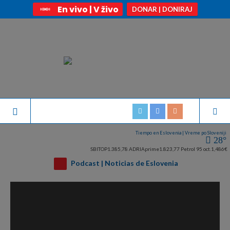
En vivo | V živo
DONAR | DONIRAJ
Tiempo en Eslovenia | Vreme po Sloveniji
28°
SBITOP
1.385,78
ADRIAprime
1.823,77
Petrol 95 oct.
1,486€
Podcast | Noticias de Eslovenia