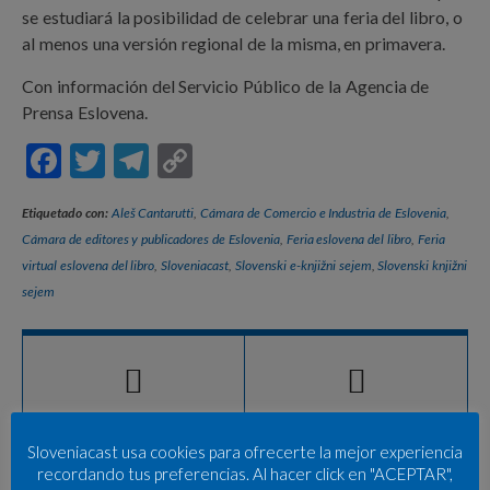
se estudiará la posibilidad de celebrar una feria del libro, o
al menos una versión regional de la misma, en primavera.
Con información del Servicio Público de la Agencia de
Prensa Eslovena.
F
T
T
C
ac
w
el
o
Etiquetado con:
Aleš Cantarutti
,
Cámara de Comercio e Industria de Eslovenia
,
e
itt
e
p
Cámara de editores y publicadores de Eslovenia
,
Feria eslovena del libro
,
Feria
b
er
gr
y
virtual eslovena del libro
,
Sloveniacast
,
Slovenski e-knjižni sejem
,
Slovenski knjižni
o
a
Li
sejem
o
m
n
k
k
Sloveniacast usa cookies para ofrecerte la mejor experiencia
recordando tus preferencias. Al hacer click en "ACEPTAR",