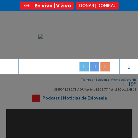
En vivo | V živo
DONAR | DONIRAJ
Tiempo en Eslovenia | Vreme po Sloveniji
19°
SBITOP
1.385,78
ADRIAprime
1.823,77
Petrol 95 oct.
1,486€
Podcast | Noticias de Eslovenia