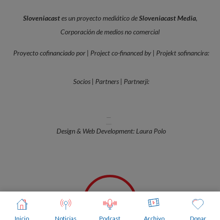
Sloveniacast
es un proyecto mediático de
Sloveniacast Media
,
Corporación de medios no comercial
Proyecto cofinanciado por | Project co-financed by | Projekt sofinancira:
Socios | Partners | Partnerji:
—
Design & Web Development: Laura Polo
Inicio
Noticias
Podcast
Archivo
Donar