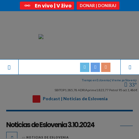
En vivo | V živo
DONAR | DONIRAJ
Tiempo en Eslovenia | Vreme po Sloveniji
33°
SBITOP
1.385,78
ADRIAprime
1.823,77
Petrol 95 oct.
1,486€
Podcast | Noticias de Eslovenia
Archivo mensual:
octubre 2024
Noticias de Eslovenia 3.10.2024
en
NOTICIAS DE ESLOVENIA