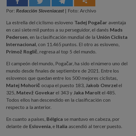
Por:
Redacción Sloveniacast
| Foto: Archivo
La estrella del ciclismo esloveno
Tadej Pogačar
aventaja
en casi siete mil puntos a su perseguidor, el danés
Mads
Pedersen
, en la clasificación mundial de la
Unión Ciclista
Internacional
, con 11.465 puntos. El otro as esloveno,
Primož Roglič
, regresa al top 5 del mundo.
El campeón del mundo, Pogačar, ha sido el número uno del
mundo desde finales de septiembre de 2021. Entre los
eslovenos que quedan entre los 500 mejores ciclistas,
Matej Mohorič
ocupa el puesto 183,
Jakob Omrzel
el
325,
Matevž Govekar
el 343 y
Jaka Marolt
el 485.
Todos ellos han descendido en la clasificación con
respecto a la anterior.
En cuanto a países,
Bélgica
se mantuvo en cabeza, por
delante de
Eslovenia
, e
Italia
ascendió al tercer puesto.