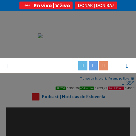
En vivo | V živo
DONAR | DONIRAJ
Tiempo en Eslovenia | Vreme po Sloveniji
35°
1.385,78
1.823,77
1,486€
SBITOP
ADRIAprime
Petrol 95 oct.
Podcast | Noticias de Eslovenia