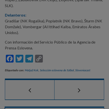
SLK).
Delanteros:
Gradišar (NK Rogaška), Poplatnik (NK Bravo), Šturm (NK
Domžale), Vombergar (Al Ittihad Kalba, Emiratos Árabes
Unidos).
Con información del Servicio Público de la Agencia de
Prensa Eslovena.
F
T
T
C
ac
w
el
o
Etiquetado con:
Matjaž Kek
,
Selección eslovena de fútbol
,
Sloveniacast
e
itt
e
p
b
er
gr
y
o
a
Li
o
m
n
k
k