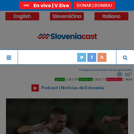
En vivo | V živo
DONAR | DONIRAJ
Tiempo en Eslovenia | Vreme po Sloveniji
16°
1.385,78
1.823,77
1,486€
SBITOP
ADRIAprime
Petrol 95 oct.
Podcast | Noticias de Eslovenia