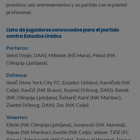
previstos seis entrenamientos y un partido con el plantel
profesional.
Lista de jugadores convocados para el partido
contra Estados Unidos
Porteros:
Vekić (Vejle, DAN), Mihelak (NŠ Mura), Pintol (NK
Olimpija Ljubljana).
Defensa:
Ilenič (New York City FC, Estados Unidos), Karničnik (NK
Celje), Kavčič (NK Bravo), Kuzmić (Viborg, DAN), Ratnik
(NK Olimpija Ljubljana), Šoštarič Karić (NK Maribor),
Zaletel (Viborg, DAN), Zec (NK Celje).
Volantes:
Elšnik (NK Olimpija Ljubljana), Jovanović (NK Aluminij),
Repas (NK Maribor), Svetlin (NK Celje), Vešner Tičič (FC
Koper), Zabukovnik (NK Celje), Zeljković (Spartak Trnava,