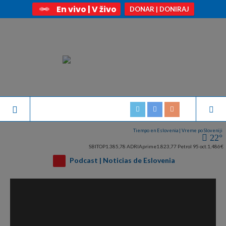
En vivo | V živo
DONAR | DONIRAJ
Tiempo en Eslovenia | Vreme po Sloveniji
22°
SBITOP
1.385,78
ADRIAprime
1.823,77
Petrol 95 oct.
1,486€
Podcast | Noticias de Eslovenia