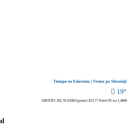
Tiempo en Eslovenia | Vreme po Sloveniji
19°
SBITOP
1.385,78
ADRIAprime
1.823,77
Petrol 95 oct.
1,486€
al