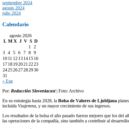
septiembre 2024
agosto 2024
julio 2024
Calendario
agosto 2026
L
M
X
J
V
S
D
1
2
3
4
5
6
7
8
9
10
11
12
13
14
15
16
17
18
19
20
21
22
23
24
25
26
27
28
29
30
31
« Ene
Por:
Redacción Sloveniacast
| Foto: Archivo
En su estrategia hasta 2028, la
Bolsa de Valores de Ljubljana
planea
incluida
Vzajemna
, y un mayor crecimiento de sus ingresos.
Los resultados de la bolsa el año pasado fueron mejores que los del año
las operaciones de la compañía, sino también a contribuir al desarrollo