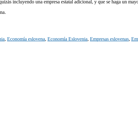
 quizás incluyendo una empresa estatal adicional, y que se haga un ma
na.
nia
,
Economía eslovena
,
Economía Eslovenia
,
Empresas eslovenas
,
Emp