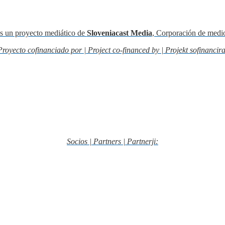
s un proyecto mediático de
Sloveniacast Media
, Corporación de medi
Proyecto cofinanciado por | Project co-financed by | Projekt sofinancira
Socios | Partners | Partnerji: