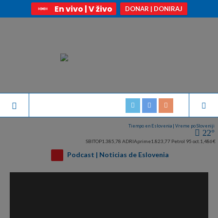
En vivo | V živo
DONAR | DONIRAJ
Tiempo en Eslovenia | Vreme po Sloveniji
22°
SBITOP
1.385,78
ADRIAprime
1.823,77
Petrol 95 oct.
1,486€
Podcast | Noticias de Eslovenia