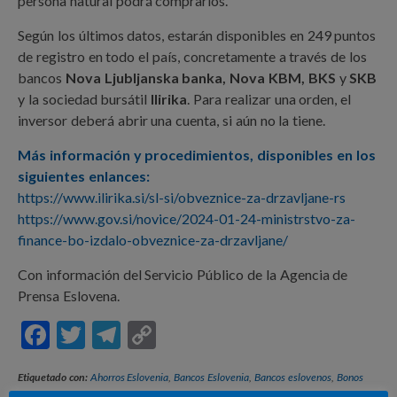
persona natural podrá comprarlos.
Según los últimos datos, estarán disponibles en 249 puntos
de registro en todo el país, concretamente a través de los
bancos
Nova Ljubljanska banka, Nova KBM, BKS
y
SKB
y la sociedad bursátil
Ilirika
. Para realizar una orden, el
inversor deberá abrir una cuenta, si aún no la tiene.
Más información y procedimientos, disponibles en los
siguientes enlances:
https://www.ilirika.si/sl-si/obveznice-za-drzavljane-rs
https://www.gov.si/novice/2024-01-24-ministrstvo-za-
finance-bo-izdalo-obveznice-za-drzavljane/
Con información del Servicio Público de la Agencia de
Prensa Eslovena.
F
T
T
C
ac
w
el
o
Etiquetado con:
Ahorros Eslovenia
,
Bancos Eslovenia
,
Bancos eslovenos
,
Bonos
e
itt
e
p