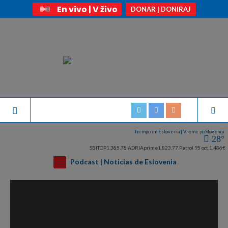
En vivo | V živo
DONAR | DONIRAJ
Tiempo en Eslovenia | Vreme po Sloveniji
28°
SBITOP
1.385,78
ADRIAprime
1.823,77
Petrol 95 oct.
1,486€
Podcast | Noticias de Eslovenia