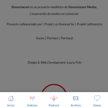
Sloveniacast
es un proyecto mediático de
Sloveniacast Media
,
Corporación de medios no comercial
Proyecto cofinanciado por | Project co-financed by | Projekt sofinancira:
Socios | Partners | Partnerji:
—
Design & Web Development: Laura Polo
Inicio
Noticias
Podcast
Archivo
Donar