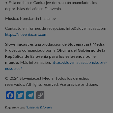
• Esta noche en Cankarjev dom, serán anunciados los
deportistas del año en Eslovenia.
Música: Konstantin Kasianov.
Contacto e informes de recepción: info@sloveniacast.com
https://sloveniacast.com
Sloveniacast
es una producción de
Sloveniacast Media.
Proyecto cofinanciado por la
Oficina del Gobierno de la
República de Eslovenia para los eslovenos por el
mundo.
Más información:
https://sloveniacast.com/sobre-
nosotros/
© 2024 Sloveniacast Media. Todos los derechos
reservados. All rights reserved. Vse pravice pridržane.
F
T
T
C
ac
w
el
o
Etiquetado con:
Noticias de Eslovenia
e
itt
e
p