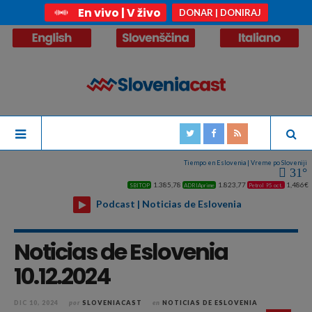
En vivo | V živo
DONAR | DONIRAJ
Tiempo en Eslovenia | Vreme po Sloveniji
31°
1.385,78
1.823,77
1,486€
SBITOP
ADRIAprime
Petrol 95 oct.
Podcast | Noticias de Eslovenia
Noticias de Eslovenia
10.12.2024
DIC 10, 2024
por
SLOVENIACAST
en
NOTICIAS DE ESLOVENIA