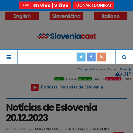
En vivo | V živo
DONAR | DONIRAJ
Tiempo en Eslovenia | Vreme po Sloveniji
31°
1.385,78
1.823,77
1,486€
SBITOP
ADRIAprime
Petrol 95 oct.
Podcast | Noticias de Eslovenia
Noticias de Eslovenia
20.12.2023
DIC 20, 2023
por
SLOVENIACAST
en
NOTICIAS DE ESLOVENIA