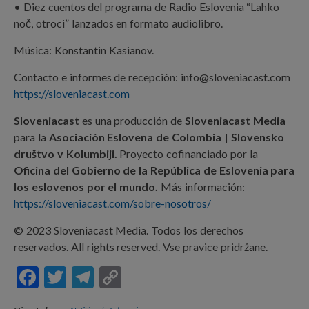
• Diez cuentos del programa de Radio Eslovenia “Lahko
noč, otroci” lanzados en formato audiolibro.
Música: Konstantin Kasianov.
Contacto e informes de recepción: info@sloveniacast.com
https://sloveniacast.com
Sloveniacast
es una producción de
Sloveniacast Media
para la
Asociación Eslovena de Colombia | Slovensko
društvo v Kolumbiji.
Proyecto cofinanciado por la
Oficina del Gobierno de la República de Eslovenia para
los eslovenos por el mundo.
Más información:
https://sloveniacast.com/sobre-nosotros/
© 2023 Sloveniacast Media. Todos los derechos
reservados. All rights reserved. Vse pravice pridržane.
F
T
T
C
ac
w
el
o