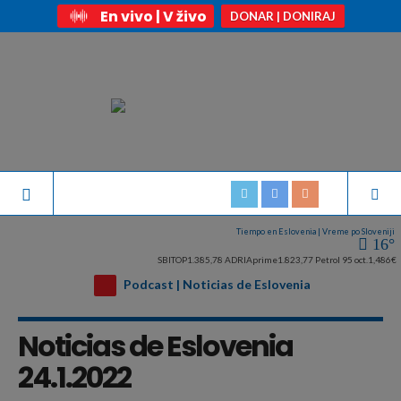
En vivo | V živo
DONAR | DONIRAJ
Tiempo en Eslovenia | Vreme po Sloveniji
16°
SBITOP
1.385,78
ADRIAprime
1.823,77
Petrol 95 oct.
1,486€
Podcast | Noticias de Eslovenia
Noticias de Eslovenia
24.1.2022