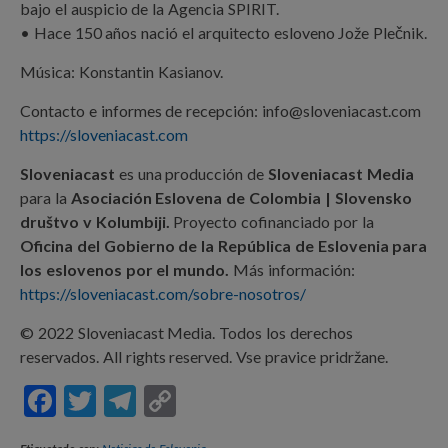
bajo el auspicio de la Agencia SPIRIT.
• Hace 150 años nació el arquitecto esloveno Jože Plečnik.
Música: Konstantin Kasianov.
Contacto e informes de recepción: info@sloveniacast.com
https://sloveniacast.com
Sloveniacast
es una producción de
Sloveniacast Media
para la
Asociación Eslovena de Colombia | Slovensko
društvo v Kolumbiji.
Proyecto cofinanciado por la
Oficina del Gobierno de la República de Eslovenia para
los eslovenos por el mundo.
Más información:
https://sloveniacast.com/sobre-nosotros/
© 2022 Sloveniacast Media. Todos los derechos
reservados. All rights reserved. Vse pravice pridržane.
F
T
T
C
ac
w
el
o