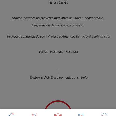
PRIDRŽANE
Sloveniacast
es un proyecto mediático de
Sloveniacast Media
,
Corporación de medios no comercial
Proyecto cofinanciado por | Project co-financed by | Projekt sofinancira:
Socios | Partners | Partnerji:
—
Design & Web Development: Laura Polo