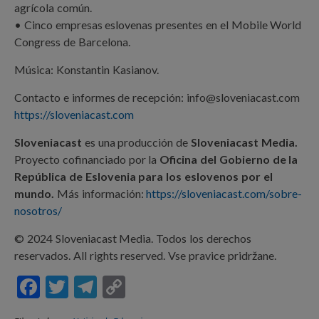
agrícola común.
• Cinco empresas eslovenas presentes en el Mobile World
Congress de Barcelona.
Música: Konstantin Kasianov.
Contacto e informes de recepción: info@sloveniacast.com
https://sloveniacast.com
Sloveniacast
es una producción de
Sloveniacast Media.
Proyecto cofinanciado por la
Oficina del Gobierno de la
República de Eslovenia para los eslovenos por el
mundo.
Más información:
https://sloveniacast.com/sobre-
nosotros/
© 2024 Sloveniacast Media. Todos los derechos
reservados. All rights reserved. Vse pravice pridržane.
F
T
T
C
ac
w
el
o