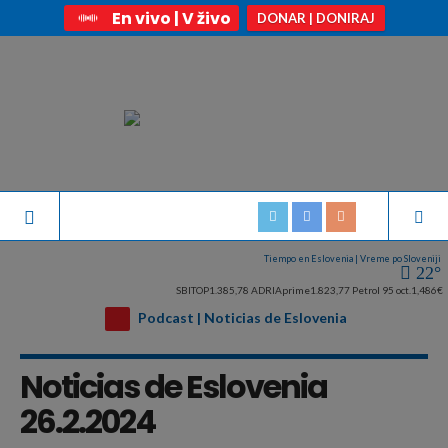
En vivo | V živo
DONAR | DONIRAJ
Tiempo en Eslovenia | Vreme po Sloveniji
22°
SBITOP
1.385,78
ADRIAprime
1.823,77
Petrol 95 oct.
1,486€
Podcast | Noticias de Eslovenia
Noticias de Eslovenia
26.2.2024