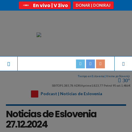
En vivo | V živo
DONAR | DONIRAJ
Tiempo en Eslovenia | Vreme po Sloveniji
30°
SBITOP
1.385,78
ADRIAprime
1.823,77
Petrol 95 oct.
1,486€
Podcast | Noticias de Eslovenia
Noticias de Eslovenia
27.12.2024