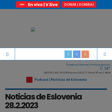
En vivo | V živo
DONAR | DONIRAJ
Tiempo en Eslovenia | Vreme po Sloveniji
34°
SBITOP
1.385,78
ADRIAprime
1.823,77
Petrol 95 oct.
1,486€
Podcast | Noticias de Eslovenia
Noticias de Eslovenia
28.2.2023