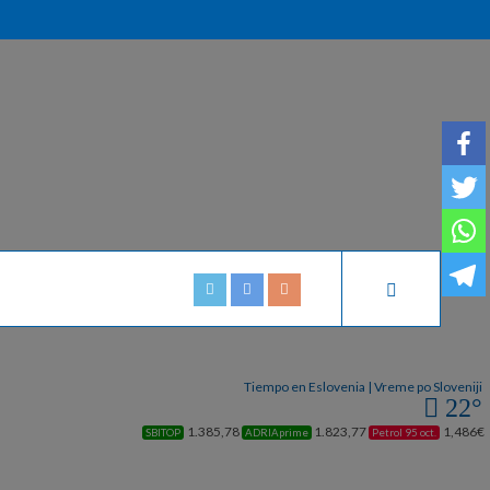
Tiempo en Eslovenia | Vreme po Sloveniji
22°
1.385,78
1.823,77
1,486€
SBITOP
ADRIAprime
Petrol 95 oct.