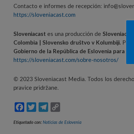
Contacto e informes de recepción: info@slove
https://sloveniacast.com
Sloveniacast
es una producción de
Sloveniacas
Colombia | Slovensko društvo v Kolumbiji.
Proy
Gobierno de la República de Eslovenia para lo
https://sloveniacast.com/sobre-nosotros/
© 2023 Sloveniacast Media. Todos los derechos
pravice pridržane.
F
T
T
C
ac
w
el
o
Etiquetado con:
Noticias de Eslovenia
e
itt
e
p