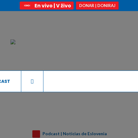
En vivo | V živo
DONAR | DONIRAJ
CAST
Podcast | Noticias de Eslovenia