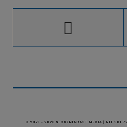
b
er
gr
y
o
a
Li
o
m
n
k
k
© 2021 - 2026 SLOVENIACAST MEDIA | NIT 901.