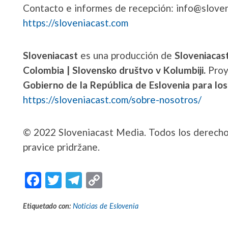
Contacto e informes de recepción: info@slove
https://sloveniacast.com
Sloveniacast
es una producción de
Sloveniacas
Colombia | Slovensko društvo v Kolumbiji.
Proy
Gobierno de la República de Eslovenia para lo
https://sloveniacast.com/sobre-nosotros/
© 2022 Sloveniacast Media. Todos los derechos
pravice pridržane.
F
T
T
C
ac
w
el
o
Etiquetado con:
Noticias de Eslovenia
e
itt
e
p