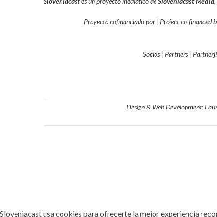
Sloveniacast
es un proyecto mediático de
Sloveniacast Media
,
Proyecto cofinanciado por | Project co-financed by
Socios | Partners | Partnerji
—
Design & Web Development: Laur
Sloveniacast usa cookies para ofrecerte la mejor experiencia reco