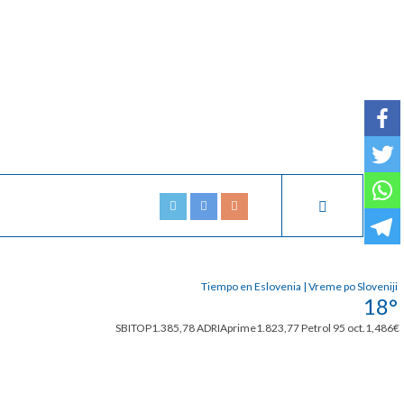
Tiempo en Eslovenia | Vreme po Sloveniji
18°
SBITOP
1.385,78
ADRIAprime
1.823,77
Petrol 95 oct.
1,486€