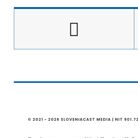
b
er
gr
y
o
a
Li
o
m
n
k
k
© 2021 - 2026 SLOVENIACAST MEDIA | NIT 901.