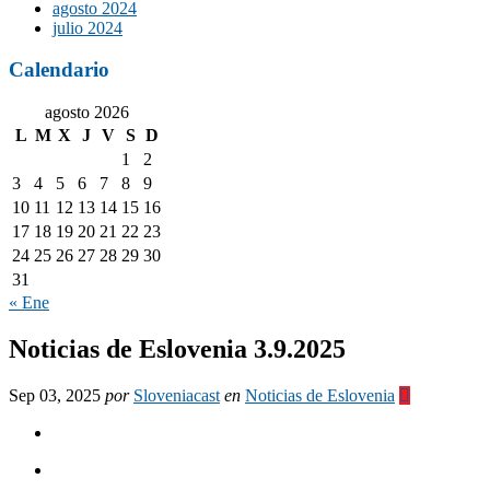
agosto 2024
julio 2024
Calendario
agosto 2026
L
M
X
J
V
S
D
1
2
3
4
5
6
7
8
9
10
11
12
13
14
15
16
17
18
19
20
21
22
23
24
25
26
27
28
29
30
31
« Ene
Noticias de Eslovenia 3.9.2025
Sep 03, 2025
por
Sloveniacast
en
Noticias de Eslovenia