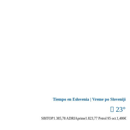
Tiempo en Eslovenia | Vreme po Sloveniji
23°
SBITOP
1.385,78
ADRIAprime
1.823,77
Petrol 95 oct.
1,486€