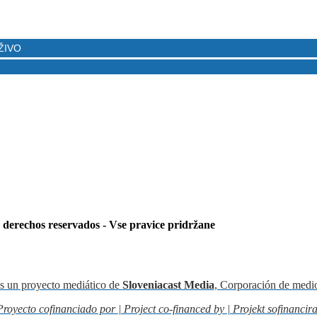
s derechos reservados - Vse pravice pridržane
s un proyecto mediático de
Sloveniacast Media
, Corporación de medi
Proyecto cofinanciado por | Project co-financed by | Projekt sofinancira