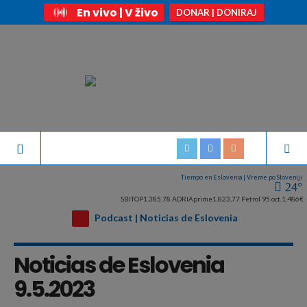
En vivo | V živo
DONAR | DONIRAJ
Tiempo en Eslovenia | Vreme po Sloveniji
24°
SBITOP
1.385,78
ADRIAprime
1.823,77
Petrol 95 oct.
1,486€
Podcast | Noticias de Eslovenia
Noticias de Eslovenia
9.5.2023