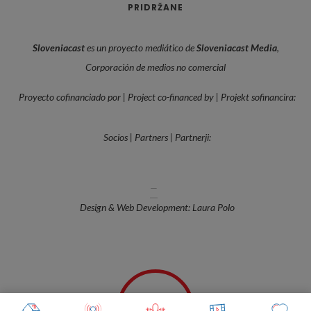
PRIDRŽANE
Sloveniacast
es un proyecto mediático de
Sloveniacast Media
,
Corporación de medios no comercial
Proyecto cofinanciado por | Project co-financed by | Projekt sofinancira:
Socios | Partners | Partnerji:
—
Design & Web Development: Laura Polo