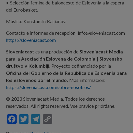
• Selección femina de baloncesto de Eslovenia a la espera
del Eurobasket.
Música: Konstantin Kasianov.
Contacto e informes de recepción: info@sloveniacast.com
https://sloveniacast.com
Sloveniacast
es una producción de
Sloveniacast Media
para la
Asociación Eslovena de Colombia | Slovensko
društvo v Kolumbiji.
Proyecto cofinanciado por la
Oficina del Gobierno de la República de Eslovenia para
los eslovenos por el mundo.
Más información:
https://sloveniacast.com/sobre-nosotros/
© 2023 Sloveniacast Media. Todos los derechos
reservados. All rights reserved. Vse pravice pridržane.
F
T
T
C
ac
w
el
o