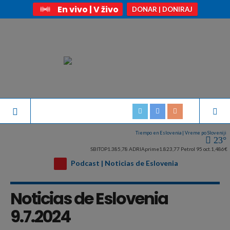
En vivo | V živo
DONAR | DONIRAJ
Tiempo en Eslovenia | Vreme po Sloveniji
23°
SBITOP
1.385,78
ADRIAprime
1.823,77
Petrol 95 oct.
1,486€
Podcast | Noticias de Eslovenia
Noticias de Eslovenia
9.7.2024