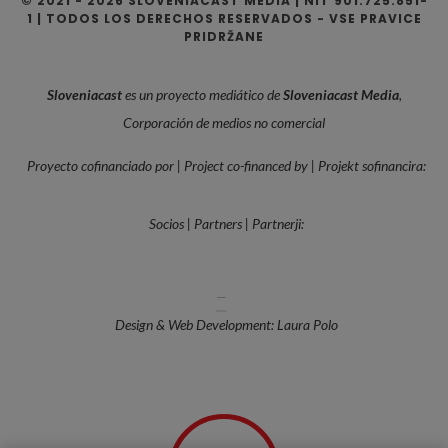
© 2021 - 2026 SLOVENIACAST MEDIA | NIT 901.725.851-
1 | TODOS LOS DERECHOS RESERVADOS - VSE PRAVICE
PRIDRŽANE
Sloveniacast
es un proyecto mediático de
Sloveniacast Media
,
Corporación de medios no comercial
Proyecto cofinanciado por | Project co-financed by | Projekt sofinancira:
Socios | Partners | Partnerji:
—
Design & Web Development: Laura Polo