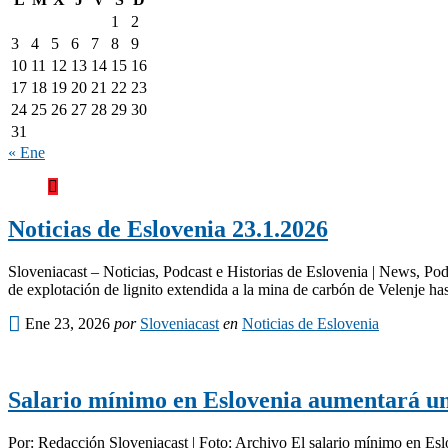
1
2
3
4
5
6
7
8
9
10
11
12
13
14
15
16
17
18
19
20
21
22
23
24
25
26
27
28
29
30
31
« Ene
Noticias de Eslovenia 23.1.2026
Sloveniacast – Noticias, Podcast e Historias de Eslovenia | News, Po
de explotación de lignito extendida a la mina de carbón de Velenje ha
Ene 23, 2026
por
Sloveniacast
en
Noticias de Eslovenia
Salario mínimo en Eslovenia aumentará u
Por: Redacción Sloveniacast | Foto: Archivo El salario mínimo en Esl