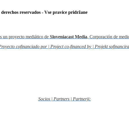
s derechos reservados - Vse pravice pridržane
s un proyecto mediático de
Sloveniacast Media
, Corporación de medi
Proyecto cofinanciado por | Project co-financed by | Projekt sofinancira
Socios | Partners | Partnerji: