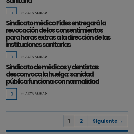
Sanitaria
en
ACTUALIDAD
Sindicato médico Fides entregará la
revocación de los consentimientos
para horas extras a la dirección de las
instituciones sanitarias
en
ACTUALIDAD
Sindicato de médicos y dentistas
desconvoca la huelga: sanidad
pública funciona con normalidad
en
ACTUALIDAD
1
2
Siguiente →