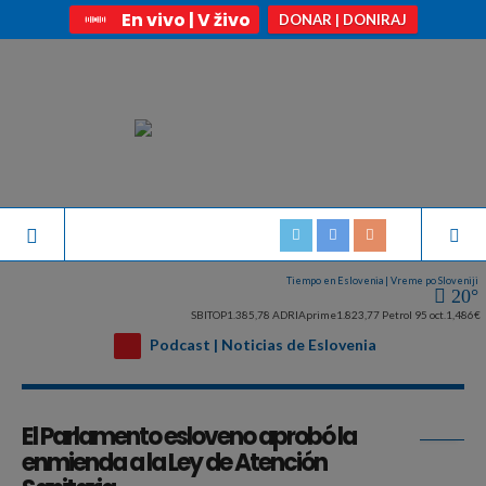
En vivo | V živo
DONAR | DONIRAJ
Tiempo en Eslovenia | Vreme po Sloveniji
20°
SBITOP
1.385,78
ADRIAprime
1.823,77
Petrol 95 oct.
1,486€
Podcast | Noticias de Eslovenia
Archivo de la etiqueta:
Asistencia sanitaria Eslovenia
El Parlamento esloveno aprobó la
enmienda a la Ley de Atención