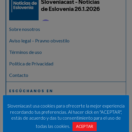
Sobre nosotros
Aviso legal – Pravno obvestilo
Términos de uso
Política de Privacidad
Contacto
ESCÚCHANOS EN
Sloveniacast usa cookies para ofrecerte la mejor experiencia
recordando tus preferencias. Al hacer click en "ACEPTAR",
estás de acuerdo y das tu consentimiento para el uso de
todas las cookies.
ACEPTAR