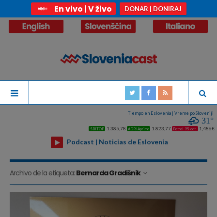
En vivo | V živo
DONAR | DONIRAJ
Tiempo en Eslovenia | Vreme po Sloveniji
31°
1.385,78
1.823,77
1,486€
SBITOP
ADRIAprime
Petrol 95 oct.
Podcast | Noticias de Eslovenia
Archivo de la etiqueta:
Bernarda Gradišnik