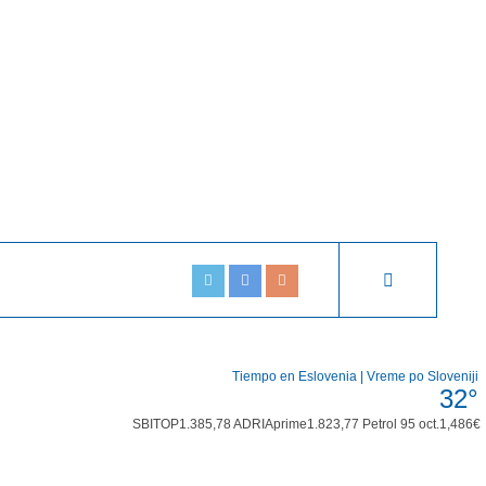
Tiempo en Eslovenia | Vreme po Sloveniji
32°
SBITOP
1.385,78
ADRIAprime
1.823,77
Petrol 95 oct.
1,486€