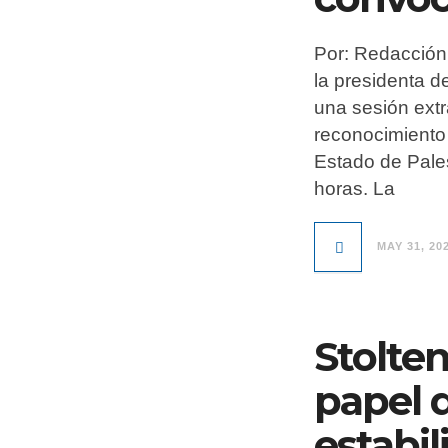
Por: Redacción 
la presidenta 
una sesión extr
reconocimiento 
Estado de Pales
horas. La
MAY 31, 20
Stolte
papel d
estabil