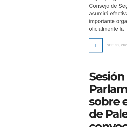
Consejo de Seg
asumirá efecti
importante org
oficialmente la
SEP 03, 20
Sesión 
Parlam
sobre 
de Pale
convoc