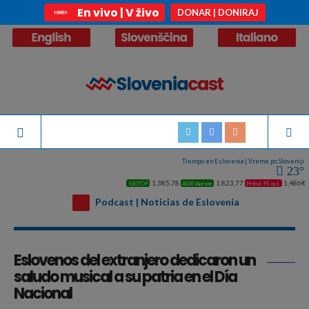
En vivo | V živo
DONAR | DONIRAJ
Tiempo en Eslovenia | Vreme po Sloveniji
23°
1.385,78
1.823,77
1,486€
SBITOP
ADRIAprime
Petrol 95 oct.
Podcast | Noticias de Eslovenia
Archivo de la etiqueta:
Eslovenos por el mundo
Eslovenos del extranjero dedicaron un
saludo musical a su patria en el Día
Nacional