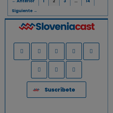
← Anterior
1
2
3
…
14
Siguiente →
Suscríbete