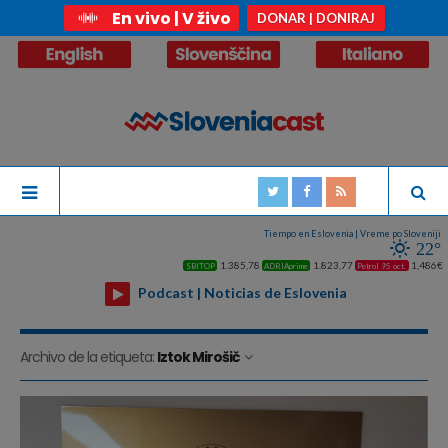
En vivo | V živo
DONAR | DONIRAJ
Tiempo en Eslovenia | Vreme po Sloveniji
22°
1.385,78
1.823,77
1,486€
SBITOP
ADRIAprime
Petrol 95 oct.
Podcast | Noticias de Eslovenia
Archivo de la etiqueta:
Iztok Mirošič