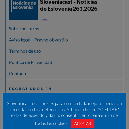
Sobre nosotros
Aviso legal – Pravno obvestilo
Términos de uso
Política de Privacidad
Contacto
ESCÚCHANOS EN
Sloveniacast usa cookies para ofrecerte la mejor experiencia
recordando tus preferencias. Al hacer click en "ACEPTAR",
estás de acuerdo y das tu consentimiento para el uso de
todas las cookies.
ACEPTAR