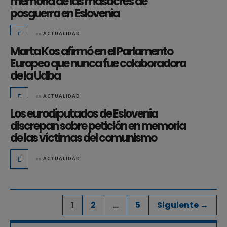
memoria de las masacres de
posguerra en Eslovenia
en
ACTUALIDAD
Marta Kos afirmó en el Parlamento
Europeo que nunca fue colaboradora
de la Udba
en
ACTUALIDAD
Los eurodiputados de Eslovenia
discrepan sobre petición en memoria
de las víctimas del comunismo
en
ACTUALIDAD
1
2
…
5
Siguiente →