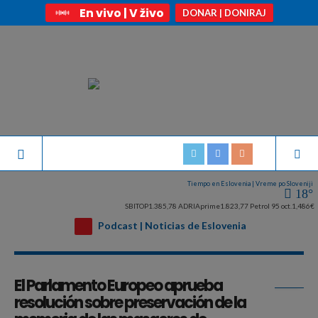
En vivo | V živo
DONAR | DONIRAJ
Tiempo en Eslovenia | Vreme po Sloveniji
18°
SBITOP
1.385,78
ADRIAprime
1.823,77
Petrol 95 oct.
1,486€
Podcast | Noticias de Eslovenia
Archivo de la etiqueta:
Parlamento Europeo
El Parlamento Europeo aprueba
resolución sobre preservación de la