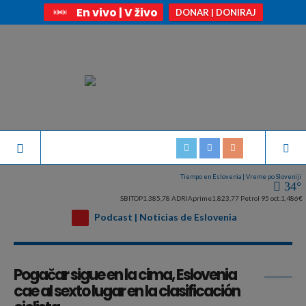
En vivo | V živo
DONAR | DONIRAJ
Tiempo en Eslovenia | Vreme po Sloveniji
34°
SBITOP
1.385,78
ADRIAprime
1.823,77
Petrol 95 oct.
1,486€
Podcast | Noticias de Eslovenia
Archivo de la etiqueta:
Primož Roglič
Pogačar sigue en la cima, Eslovenia
cae al sexto lugar en la clasificación