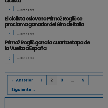
ciclista
en
DEPORTES
El ciclista esloveno Primož Roglič se
proclama ganador del Giro de Italia
en
DEPORTES
Primož Roglič gana la cuarta etapa de
la Vuelta a España
en
DEPORTES
← Anterior
1
2
3
…
5
Siguiente →