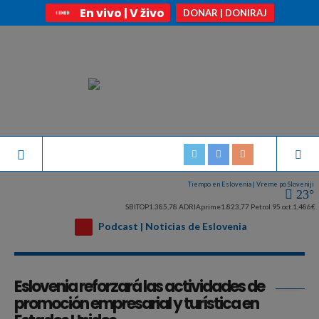
En vivo | V živo
DONAR | DONIRAJ
Tiempo en Eslovenia | Vreme po Sloveniji
23°
SBITOP
1.385,78
ADRIAprime
1.823,77
Petrol 95 oct.
1,486€
Podcast | Noticias de Eslovenia
Archivo de la etiqueta:
UKOM
Eslovenia reforzará las actividades de
promoción empresarial y turística en