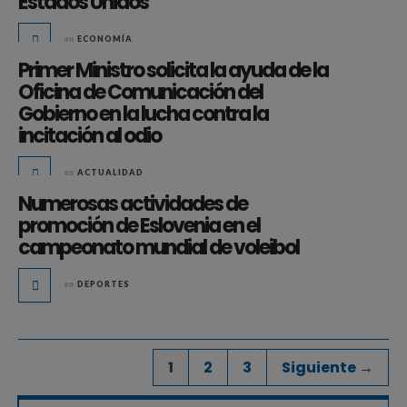
Estados Unidos
en
ECONOMÍA
Primer Ministro solicita la ayuda de la
Oficina de Comunicación del
Gobierno en la lucha contra la
incitación al odio
en
ACTUALIDAD
Numerosas actividades de
promoción de Eslovenia en el
campeonato mundial de voleibol
en
DEPORTES
1
2
3
Siguiente →