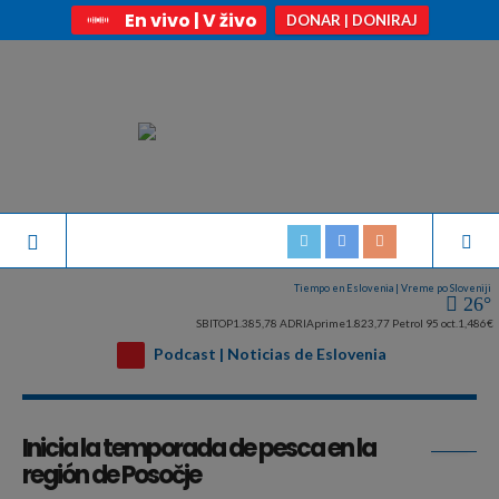
En vivo | V živo
DONAR | DONIRAJ
Tiempo en Eslovenia | Vreme po Sloveniji
26°
SBITOP
1.385,78
ADRIAprime
1.823,77
Petrol 95 oct.
1,486€
Podcast | Noticias de Eslovenia
Archivo de la etiqueta:
Zona de pesca Eslovenia
Inicia la temporada de pesca en la
región de Posočje