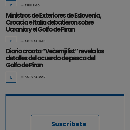
en
TURISMO
Ministros de Exteriores de Eslovenia,
Croacia e Italia debatieron sobre
Ucrania y el Golfo de Piran
en
ACTUALIDAD
Diario croata “Večernji list” revela los
detalles del acuerdo de pesca del
Golfo de Piran
en
ACTUALIDAD
Suscríbete