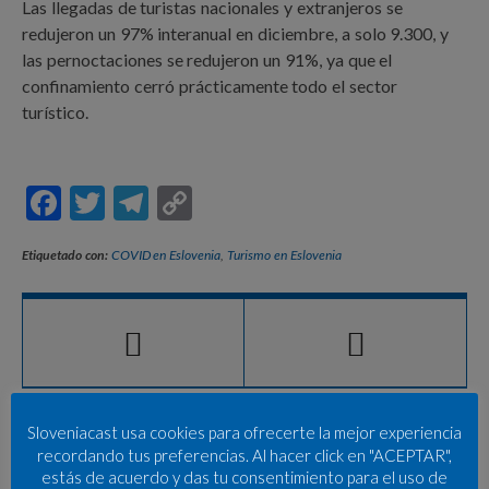
Las llegadas de turistas nacionales y extranjeros se
redujeron un 97% interanual en diciembre, a solo 9.300, y
las pernoctaciones se redujeron un 91%, ya que el
confinamiento cerró prácticamente todo el sector
turístico.
F
T
T
C
ac
w
el
o
Etiquetado con:
COVID en Eslovenia
,
Turismo en Eslovenia
e
itt
e
p
b
er
gr
y
o
a
Li
o
m
n
k
k
Sloveniacast usa cookies para ofrecerte la mejor experiencia
recordando tus preferencias. Al hacer click en "ACEPTAR",
estás de acuerdo y das tu consentimiento para el uso de