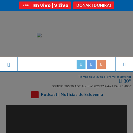
En vivo | V živo
DONAR | DONIRAJ
Tiempo en Eslovenia | Vreme po Sloveniji
30°
SBITOP
1.385,78
ADRIAprime
1.823,77
Petrol 95 oct.
1,486€
Podcast | Noticias de Eslovenia