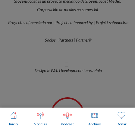
Sloveniacast
es un proyecto mediático de
Sloveniacast Media
,
Corporación de medios no comercial
Proyecto cofinanciado por | Project co-financed by | Projekt sofinancira:
Socios | Partners | Partnerji:
—
Design & Web Development: Laura Polo
Inicio
Noticias
Podcast
Archivo
Donar