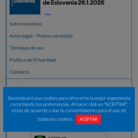
Sobre nosotros
Aviso legal – Pravno obvestilo
Términos de uso
Política de Privacidad
Contacto
ESCÚCHANOS EN
Sloveniacast usa cookies para ofrecerte la mejor experiencia
recordando tus preferencias. Al hacer click en "ACEPTAR",
estás de acuerdo y das tu consentimiento para el uso de
todas las cookies.
ACEPTAR