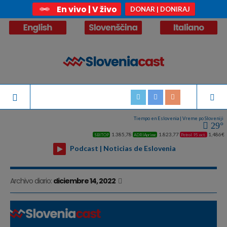
En vivo | V živo
DONAR | DONIRAJ
Tiempo en Eslovenia | Vreme po Sloveniji
29°
1.385,78
1.823,77
1,486€
SBITOP
ADRIAprime
Petrol 95 oct.
Podcast | Noticias de Eslovenia
Archivo diario:
diciembre 14, 2022