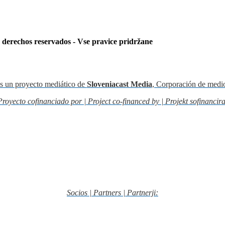
s derechos reservados - Vse pravice pridržane
s un proyecto mediático de
Sloveniacast Media
, Corporación de medi
Proyecto cofinanciado por | Project co-financed by | Projekt sofinancira
Socios | Partners | Partnerji: