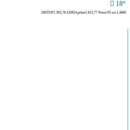
18°
SBITOP
1.385,78
ADRIAprime
1.823,77
Petrol 95 oct.
1,486€