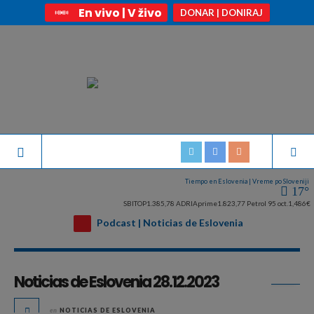
En vivo | V živo
DONAR | DONIRAJ
Tiempo en Eslovenia | Vreme po Sloveniji
17°
SBITOP
1.385,78
ADRIAprime
1.823,77
Petrol 95 oct.
1,486€
Podcast | Noticias de Eslovenia
Archivo diario:
diciembre 28, 2023
Noticias de Eslovenia 28.12.2023
en
NOTICIAS DE ESLOVENIA