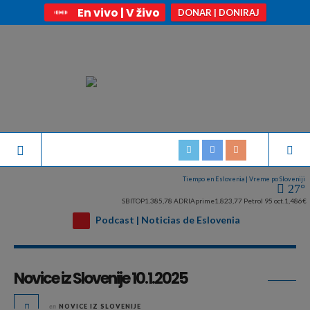
En vivo | V živo
DONAR | DONIRAJ
Tiempo en Eslovenia | Vreme po Sloveniji
27°
SBITOP
1.385,78
ADRIAprime
1.823,77
Petrol 95 oct.
1,486€
Podcast | Noticias de Eslovenia
Archivo diario:
enero 10, 2025
Novice iz Slovenije 10.1.2025
en
NOVICE IZ SLOVENIJE