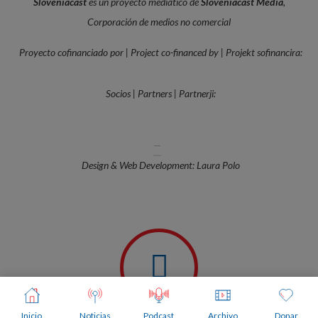
Sloveniacast
es un proyecto mediático de
Sloveniacast Media
,
Corporación de medios no comercial
Proyecto cofinanciado por | Project co-financed by | Projekt sofinancira:
Socios | Partners | Partnerji:
—
Design & Web Development: Laura Polo
Inicio
Noticias
Podcast
Archivo
Donar