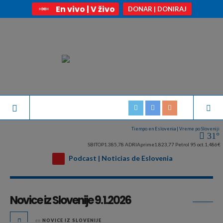
En vivo | V živo
DONAR | DONIRAJ
Tiempo en Eslovenia | Vreme po Sloveniji
31°
SBITOP
1.385,78
ADRIAprime
1.823,77
Petrol 95 oct.
1,486€
Podcast | Noticias de Eslovenia
Archivo diario:
enero 9, 2026
Novice iz Slovenije 9.1.2026
en
NOVICE IZ SLOVENIJE