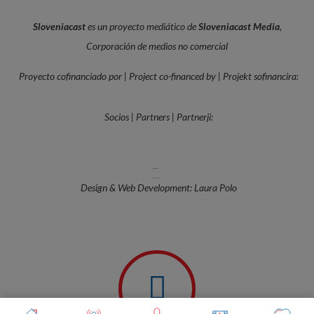
Sloveniacast
es un proyecto mediático de
Sloveniacast Media
,
Corporación de medios no comercial
Proyecto cofinanciado por | Project co-financed by | Projekt sofinancira:
Socios | Partners | Partnerji:
—
Design & Web Development: Laura Polo