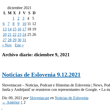
diciembre 2021
L
M
X
J
V
S
D
1
2
3
4
5
6
7
8
9
10
11
12
13
14
15
16
17
18
19
20
21
22
23
24
25
26
27
28
29
30
31
« Nov
Ene »
Archivo diario:
diciembre 9, 2021
Noticias de Eslovenia 9.12.2021
Sloveniacast – Noticias, Podcast e Historias de Eslovenia | News, Po
Janša y Andrijanič se reunieron con representantes de Google. • La ma
Dic 09, 2021
por
Sloveniacast
en
Noticias de Eslovenia
← Anterior
1
2