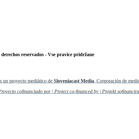
s derechos reservados - Vse pravice pridržane
s un proyecto mediático de
Sloveniacast Media
, Corporación de medi
Proyecto cofinanciado por | Project co-financed by | Projekt sofinancira