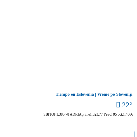
Tiempo en Eslovenia | Vreme po Sloveniji
22°
SBITOP
1.385,78
ADRIAprime
1.823,77
Petrol 95 oct.
1,486€