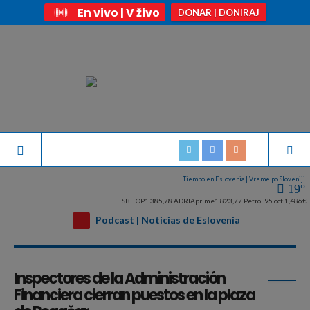
En vivo | V živo
DONAR | DONIRAJ
Tiempo en Eslovenia | Vreme po Sloveniji
19°
SBITOP
1.385,78
ADRIAprime
1.823,77
Petrol 95 oct.
1,486€
Podcast | Noticias de Eslovenia
Archivo diario:
diciembre 10, 2021
Inspectores de la Administración
Financiera cierran puestos en la plaza