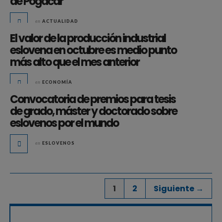
de Pogačar
en
ACTUALIDAD
El valor de la producción industrial
eslovena en octubre es medio punto
más alto que el mes anterior
en
ECONOMÍA
Convocatoria de premios para tesis
de grado, máster y doctorado sobre
eslovenos por el mundo
en
ESLOVENOS
1
2
Siguiente →