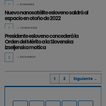
en
ECONOMÍA
Nuevo nanosatélite esloveno saldrá al
espacio en otoño de 2022
en
TECNOLOGÍA
Presidente esloveno concederá la
Orden del Mérito a la Slovenska
izseljenska matica
en
ESLOVENOS
1
2
Siguiente →