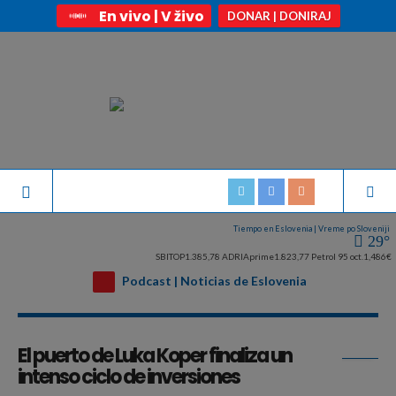
En vivo | V živo
DONAR | DONIRAJ
Tiempo en Eslovenia | Vreme po Sloveniji
29°
SBITOP
1.385,78
ADRIAprime
1.823,77
Petrol 95 oct.
1,486€
Podcast | Noticias de Eslovenia
Archivo diario:
diciembre 15, 2021
El puerto de Luka Koper finaliza un
intenso ciclo de inversiones