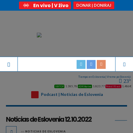
En vivo | V živo
DONAR | DONIRAJ
Tiempo en Eslovenia | Vreme po Sloveniji
23°
1.385,78
1.823,77
1,486€
SBITOP
ADRIAprime
Petrol 95 oct.
Podcast | Noticias de Eslovenia
Archivo diario:
octubre 12, 2022
Noticias de Eslovenia 12.10.2022
en
NOTICIAS DE ESLOVENIA