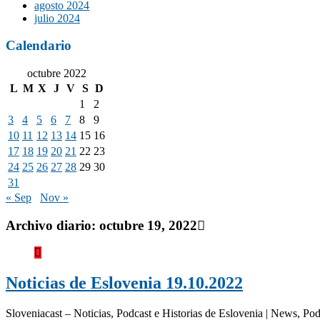
agosto 2024
julio 2024
Calendario
octubre 2022
L
M
X
J
V
S
D
1
2
3
4
5
6
7
8
9
10
11
12
13
14
15
16
17
18
19
20
21
22
23
24
25
26
27
28
29
30
31
« Sep
Nov »
Archivo diario:
octubre 19, 2022
Noticias de Eslovenia 19.10.2022
Sloveniacast – Noticias, Podcast e Historias de Eslovenia | News, Po