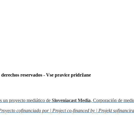
s derechos reservados - Vse pravice pridržane
s un proyecto mediático de
Sloveniacast Media
, Corporación de medi
Proyecto cofinanciado por | Project co-financed by | Projekt sofinancira