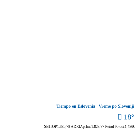
Tiempo en Eslovenia | Vreme po Sloveniji
18°
SBITOP
1.385,78
ADRIAprime
1.823,77
Petrol 95 oct.
1,486€